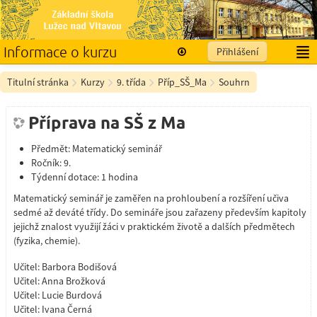
Informace o kurzu
Přihlášení
Titulní stránka
Kurzy
9. třída
Příp_SŠ_Ma
Souhrn
Příprava na SŠ z Ma
Předmět: Matematický seminář
Ročník: 9.
Týdenní dotace: 1 hodina
Matematický seminář je zaměřen na prohloubení a rozšíření učiva
sedmé až deváté třídy. Do semináře jsou zařazeny především kapitoly
jejichž znalost využijí žáci v praktickém životě a dalších předmětech
(fyzika, chemie).
Učitel:
Barbora Bodišová
Učitel:
Anna Brožková
Učitel:
Lucie Burdová
Učitel:
Ivana Černá