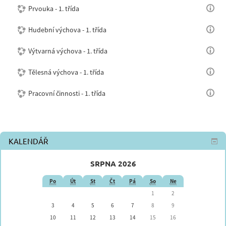
Prvouka - 1. třída
Hudební výchova - 1. třída
Výtvarná výchova - 1. třída
Tělesná výchova - 1. třída
Pracovní činnosti - 1. třída
KALENDÁŘ
SRPNA 2026
Po
Út
St
Čt
Pá
So
Ne
1
2
3
4
5
6
7
8
9
10
11
12
13
14
15
16