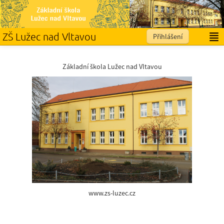
ZŠ Lužec nad Vltavou
Přihlášení
Čeština ‎(cs)‎
Základní škola Lužec nad Vltavou
www.zs-luzec.cz