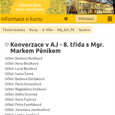
Informace o kurzu
Přihlášení
Čeština ‎(cs)‎
Titulní stránka
Kurzy
8. třída
KAj_8.tř_Pě
Souhrn
Konverzace v AJ - 8. třída s Mgr.
Markem Pěníkem
Učitel:
Barbora Bodišová
Učitel:
Anna Brožková
Učitel:
Lucie Burdová
Učitel:
Ivana Černá
Učitel:
Barbora Deršáková
Učitel:
Pavla Donaufová
Učitel:
Magdaléna Došková
Učitel:
Adéla Dvorská
Učitel:
Ilona Fryčová
Učitel:
Petra Fundáková
Učitel:
Jaroslava Jandoušová
Učitel:
Lenka Jarošová