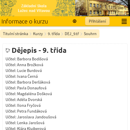
Informace o kurzu
Přihlášení
Čeština ‎(cs)‎
Titulní stránka
Kurzy
9. třída
DEJ_9.tř
Souhrn
Dějepis - 9. třída
Učitel:
Barbora Bodišová
Učitel:
Anna Brožková
Učitel:
Lucie Burdová
Učitel:
Ivana Černá
Učitel:
Barbora Deršáková
Učitel:
Pavla Donaufová
Učitel:
Magdaléna Došková
Učitel:
Adéla Dvorská
Učitel:
Ilona Fryčová
Učitel:
Petra Fundáková
Učitel:
Jaroslava Jandoušová
Učitel:
Lenka Jarošová
Učitel:
Klára Kluiberová