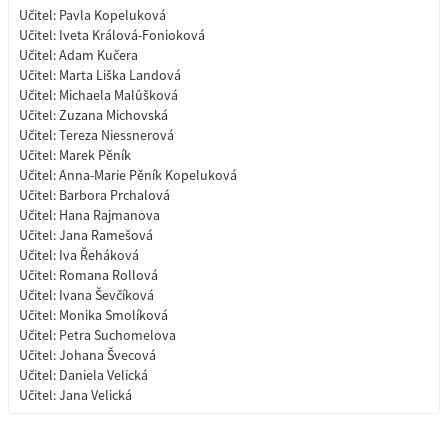
Učitel:
Pavla Kopeluková
Učitel:
Iveta Králová-Fonioková
Učitel:
Adam Kučera
Učitel:
Marta Liška Landová
Učitel:
Michaela Malůšková
Učitel:
Zuzana Michovská
Učitel:
Tereza Niessnerová
Učitel:
Marek Pěník
Učitel:
Anna-Marie Pěník Kopeluková
Učitel:
Barbora Prchalová
Učitel:
Hana Rajmanova
Učitel:
Jana Ramešová
Učitel:
Iva Řeháková
Učitel:
Romana Rollová
Učitel:
Ivana Ševčíková
Učitel:
Monika Smolíková
Učitel:
Petra Suchomelova
Učitel:
Johana Švecová
Učitel:
Daniela Velická
Učitel:
Jana Velická