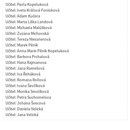
Učitel:
Pavla Kopeluková
Učitel:
Iveta Králová-Fonioková
Učitel:
Adam Kučera
Učitel:
Marta Liška Landová
Učitel:
Michaela Malůšková
Učitel:
Zuzana Michovská
Učitel:
Tereza Niessnerová
Učitel:
Marek Pěník
Učitel:
Anna-Marie Pěník Kopeluková
Učitel:
Barbora Prchalová
Učitel:
Hana Rajmanova
Učitel:
Jana Ramešová
Učitel:
Iva Řeháková
Učitel:
Romana Rollová
Učitel:
Ivana Ševčíková
Učitel:
Monika Smolíková
Učitel:
Petra Suchomelova
Učitel:
Johana Švecová
Učitel:
Daniela Velická
Učitel:
Jana Velická