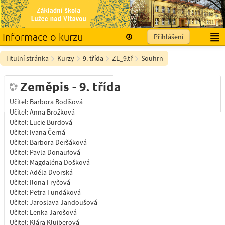
Informace o kurzu
Přihlášení
Čeština ‎(cs)‎
Titulní stránka
Kurzy
9. třída
ZE_9.tř
Souhrn
Zeměpis - 9. třída
Učitel:
Barbora Bodišová
Učitel:
Anna Brožková
Učitel:
Lucie Burdová
Učitel:
Ivana Černá
Učitel:
Barbora Deršáková
Učitel:
Pavla Donaufová
Učitel:
Magdaléna Došková
Učitel:
Adéla Dvorská
Učitel:
Ilona Fryčová
Učitel:
Petra Fundáková
Učitel:
Jaroslava Jandoušová
Učitel:
Lenka Jarošová
Učitel:
Klára Kluiberová