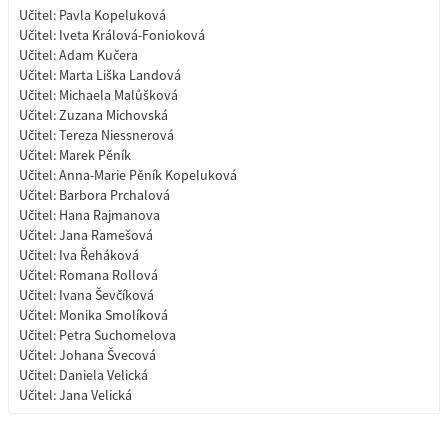
Učitel:
Pavla Kopeluková
Učitel:
Iveta Králová-Fonioková
Učitel:
Adam Kučera
Učitel:
Marta Liška Landová
Učitel:
Michaela Malůšková
Učitel:
Zuzana Michovská
Učitel:
Tereza Niessnerová
Učitel:
Marek Pěník
Učitel:
Anna-Marie Pěník Kopeluková
Učitel:
Barbora Prchalová
Učitel:
Hana Rajmanova
Učitel:
Jana Ramešová
Učitel:
Iva Řeháková
Učitel:
Romana Rollová
Učitel:
Ivana Ševčíková
Učitel:
Monika Smolíková
Učitel:
Petra Suchomelova
Učitel:
Johana Švecová
Učitel:
Daniela Velická
Učitel:
Jana Velická