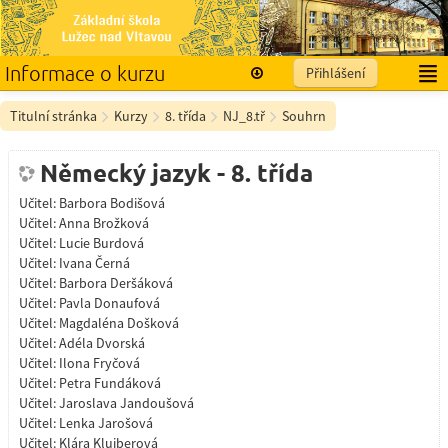
Informace o kurzu
Přihlášení
Titulní stránka
Kurzy
8. třída
NJ_8.tř
Souhrn
Německý jazyk - 8. třída
Učitel:
Barbora Bodišová
Učitel:
Anna Brožková
Učitel:
Lucie Burdová
Učitel:
Ivana Černá
Učitel:
Barbora Deršáková
Učitel:
Pavla Donaufová
Učitel:
Magdaléna Došková
Učitel:
Adéla Dvorská
Učitel:
Ilona Fryčová
Učitel:
Petra Fundáková
Učitel:
Jaroslava Jandoušová
Učitel:
Lenka Jarošová
Učitel:
Klára Kluiberová