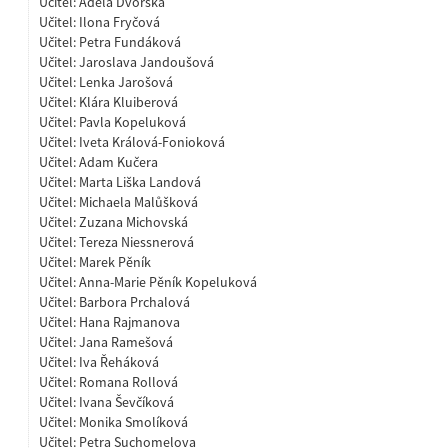
Učitel:
Adéla Dvorská
Učitel:
Ilona Fryčová
Učitel:
Petra Fundáková
Učitel:
Jaroslava Jandoušová
Učitel:
Lenka Jarošová
Učitel:
Klára Kluiberová
Učitel:
Pavla Kopeluková
Učitel:
Iveta Králová-Fonioková
Učitel:
Adam Kučera
Učitel:
Marta Liška Landová
Učitel:
Michaela Malůšková
Učitel:
Zuzana Michovská
Učitel:
Tereza Niessnerová
Učitel:
Marek Pěník
Učitel:
Anna-Marie Pěník Kopeluková
Učitel:
Barbora Prchalová
Učitel:
Hana Rajmanova
Učitel:
Jana Ramešová
Učitel:
Iva Řeháková
Učitel:
Romana Rollová
Učitel:
Ivana Ševčíková
Učitel:
Monika Smolíková
Učitel:
Petra Suchomelova