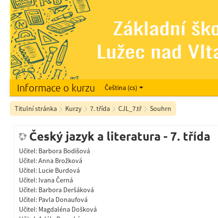
Informace o kurzu
Čeština ‎(cs)‎
Titulní stránka
Kurzy
7. třída
CJL_7.tř
Souhrn
Český jazyk a literatura - 7. třída
Učitel:
Barbora Bodišová
Učitel:
Anna Brožková
Učitel:
Lucie Burdová
Učitel:
Ivana Černá
Učitel:
Barbora Deršáková
Učitel:
Pavla Donaufová
Učitel:
Magdaléna Došková