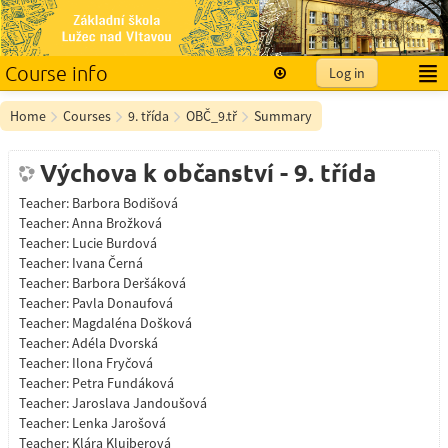
Course info
Log in
English ‎(en)‎
Home
Courses
9. třída
OBČ_9.tř
Summary
Výchova k občanství - 9. třída
Teacher:
Barbora Bodišová
Teacher:
Anna Brožková
Teacher:
Lucie Burdová
Teacher:
Ivana Černá
Teacher:
Barbora Deršáková
Teacher:
Pavla Donaufová
Teacher:
Magdaléna Došková
Teacher:
Adéla Dvorská
Teacher:
Ilona Fryčová
Teacher:
Petra Fundáková
Teacher:
Jaroslava Jandoušová
Teacher:
Lenka Jarošová
Teacher:
Klára Kluiberová