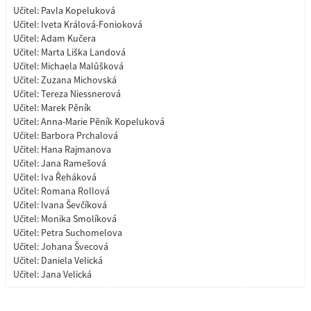
Učitel:
Pavla Kopeluková
Učitel:
Iveta Králová-Fonioková
Učitel:
Adam Kučera
Učitel:
Marta Liška Landová
Učitel:
Michaela Malůšková
Učitel:
Zuzana Michovská
Učitel:
Tereza Niessnerová
Učitel:
Marek Pěník
Učitel:
Anna-Marie Pěník Kopeluková
Učitel:
Barbora Prchalová
Učitel:
Hana Rajmanova
Učitel:
Jana Ramešová
Učitel:
Iva Řeháková
Učitel:
Romana Rollová
Učitel:
Ivana Ševčíková
Učitel:
Monika Smolíková
Učitel:
Petra Suchomelova
Učitel:
Johana Švecová
Učitel:
Daniela Velická
Učitel:
Jana Velická