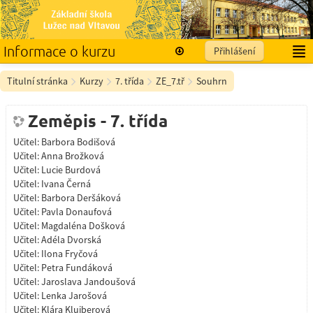
Informace o kurzu
Přihlášení
Čeština ‎(cs)‎
Titulní stránka
Kurzy
7. třída
ZE_7.tř
Souhrn
Zeměpis - 7. třída
Učitel:
Barbora Bodišová
Učitel:
Anna Brožková
Učitel:
Lucie Burdová
Učitel:
Ivana Černá
Učitel:
Barbora Deršáková
Učitel:
Pavla Donaufová
Učitel:
Magdaléna Došková
Učitel:
Adéla Dvorská
Učitel:
Ilona Fryčová
Učitel:
Petra Fundáková
Učitel:
Jaroslava Jandoušová
Učitel:
Lenka Jarošová
Učitel:
Klára Kluiberová