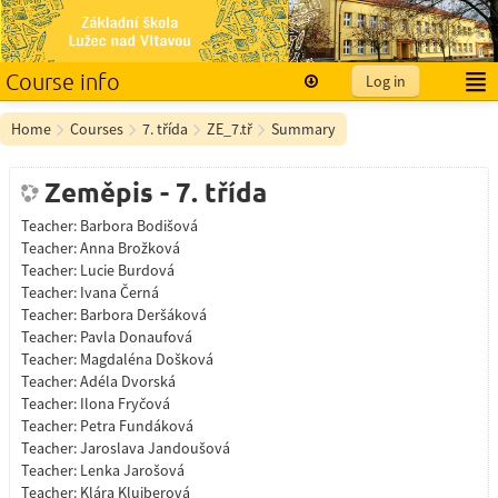
Course info
Log in
English ‎(en)‎
Home
Courses
7. třída
ZE_7.tř
Summary
Zeměpis - 7. třída
Teacher:
Barbora Bodišová
Teacher:
Anna Brožková
Teacher:
Lucie Burdová
Teacher:
Ivana Černá
Teacher:
Barbora Deršáková
Teacher:
Pavla Donaufová
Teacher:
Magdaléna Došková
Teacher:
Adéla Dvorská
Teacher:
Ilona Fryčová
Teacher:
Petra Fundáková
Teacher:
Jaroslava Jandoušová
Teacher:
Lenka Jarošová
Teacher:
Klára Kluiberová