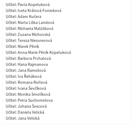
Učitel:
Pavla Kopeluková
Učitel:
Iveta Králová-Fonioková
Učitel:
Adam Kučera
Učitel:
Marta Liška Landová
Učitel:
Michaela Malůšková
Učitel:
Zuzana Michovská
Učitel:
Tereza Niessnerová
Učitel:
Marek Pěník
Učitel:
Anna-Marie Pěník Kopeluková
Učitel:
Barbora Prchalová
Učitel:
Hana Rajmanova
Učitel:
Jana Ramešová
Učitel:
Iva Řeháková
Učitel:
Romana Rollová
Učitel:
Ivana Ševčíková
Učitel:
Monika Smolíková
Učitel:
Petra Suchomelova
Učitel:
Johana Švecová
Učitel:
Daniela Velická
Učitel:
Jana Velická