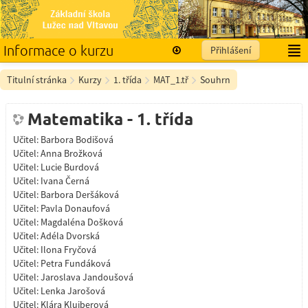
Informace o kurzu
Přihlášení
Čeština ‎(cs)‎
Titulní stránka
Kurzy
1. třída
MAT_1.tř
Souhrn
Matematika - 1. třída
Učitel:
Barbora Bodišová
Učitel:
Anna Brožková
Učitel:
Lucie Burdová
Učitel:
Ivana Černá
Učitel:
Barbora Deršáková
Učitel:
Pavla Donaufová
Učitel:
Magdaléna Došková
Učitel:
Adéla Dvorská
Učitel:
Ilona Fryčová
Učitel:
Petra Fundáková
Učitel:
Jaroslava Jandoušová
Učitel:
Lenka Jarošová
Učitel:
Klára Kluiberová