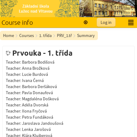
Course info
Log in
English ‎(en)‎
Home
Courses
1. třída
PRV_1.tř
Summary
Prvouka - 1. třída
Teacher:
Barbora Bodišová
Teacher:
Anna Brožková
Teacher:
Lucie Burdová
Teacher:
Ivana Černá
Teacher:
Barbora Deršáková
Teacher:
Pavla Donaufová
Teacher:
Magdaléna Došková
Teacher:
Adéla Dvorská
Teacher:
Ilona Fryčová
Teacher:
Petra Fundáková
Teacher:
Jaroslava Jandoušová
Teacher:
Lenka Jarošová
Teacher:
Klára Kluiberová