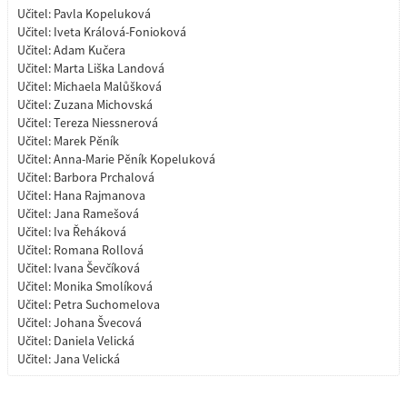
Učitel:
Pavla Kopeluková
Učitel:
Iveta Králová-Fonioková
Učitel:
Adam Kučera
Učitel:
Marta Liška Landová
Učitel:
Michaela Malůšková
Učitel:
Zuzana Michovská
Učitel:
Tereza Niessnerová
Učitel:
Marek Pěník
Učitel:
Anna-Marie Pěník Kopeluková
Učitel:
Barbora Prchalová
Učitel:
Hana Rajmanova
Učitel:
Jana Ramešová
Učitel:
Iva Řeháková
Učitel:
Romana Rollová
Učitel:
Ivana Ševčíková
Učitel:
Monika Smolíková
Učitel:
Petra Suchomelova
Učitel:
Johana Švecová
Učitel:
Daniela Velická
Učitel:
Jana Velická