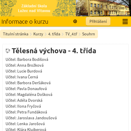
Informace o kurzu
Přihlášení
Čeština ‎(cs)‎
Titulní stránka
Kurzy
4. třída
TV_4.tř
Souhrn
Tělesná výchova - 4. třída
Učitel:
Barbora Bodišová
Učitel:
Anna Brožková
Učitel:
Lucie Burdová
Učitel:
Ivana Černá
Učitel:
Barbora Deršáková
Učitel:
Pavla Donaufová
Učitel:
Magdaléna Došková
Učitel:
Adéla Dvorská
Učitel:
Ilona Fryčová
Učitel:
Petra Fundáková
Učitel:
Jaroslava Jandoušová
Učitel:
Lenka Jarošová
Učitel:
Klára Kluiberová